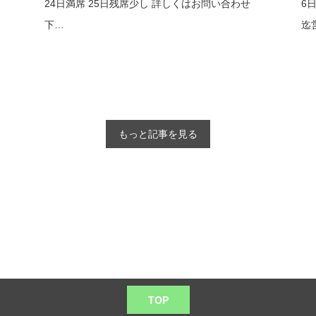
24日満席 25日残席少し 詳しくはお問い合わせ
6
下…
迄
もっと記事を見る
TOP