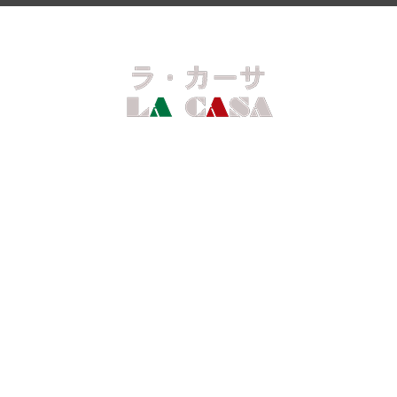
ランチ
ディナー
ワイン
ご予約
駐車場の御案内
login
当日ご予約について
第2 第4水曜日定休日です