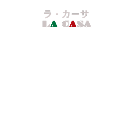
ランチ
ディナー
ワイン
ご予約
駐車場の御案内
login
当日ご予約について
第2 第4水曜日定休日です
価格改定と定休日について
のお知らせ