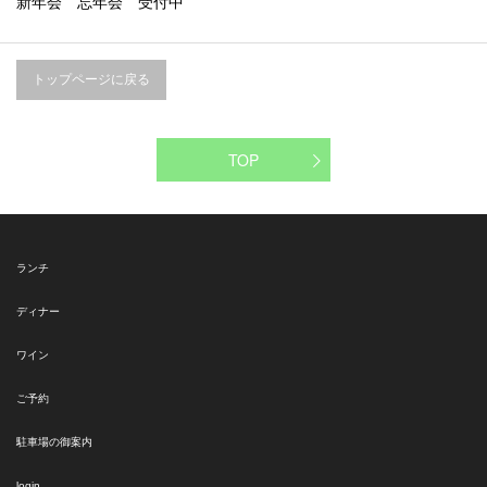
新年会 忘年会 受付中
トップページに戻る
TOP
ランチ
ディナー
ワイン
ご予約
駐車場の御案内
login