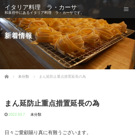
イタリア料理 ラ・カーサ
和泉府中にあるイタリア料理 ラ・カーサです。
新着情報
Home
未分類
まん延防止重点措置延長の為
まん延防止重点措置延長の為
2022.03.7
未分類
日々ご愛顧賜り真に有難うございます。